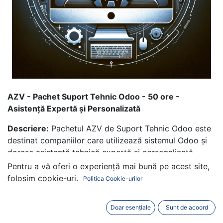
AZV - Pachet Suport Tehnic Odoo - 50 ore -
Asistență Expertă și Personalizată
Descriere:
Pachetul AZV de Suport Tehnic Odoo este
destinat companiilor care utilizează sistemul Odoo și
doresc asistență tehnică expertă și personalizată.
Echipa noastră specializată în Odoo vă oferă soluții
Pentru a vă oferi o experiență mai bună pe acest site,
rapide și eficiente pentru orice problemă sau întrebare
folosim cookie-uri.
Politica Cookie-urilor
legată de platforma Odoo, de la probleme de bază la
cele mai complexe.
Doar esențiale
Sunt de acoord
Caracteristici Principale: