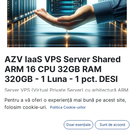
AZV IaaS VPS Server Shared
ARM 16 CPU 32GB RAM
320GB - 1 Luna - 1 pct. DESI
Server VPS (Virtual Private Server) cu arhitectură ARM,
oferă acces la 16 nuclee de procesor și 32GB de
Pentru a vă oferi o experiență mai bună pe acest site,
memorie RAM, împreună cu un spațiu de stocare de
folosim cookie-uri.
Politica Cookie-urilor
320GB. Acest pachet include și un trafic generos de
20TB, ideal pentru aplicații web cu un volum mare de
Doar esențiale
Sunt de acoord
date sau pentru servicii de hosting care necesită o
lățime de bandă considerabilă. Este o soluție potrivită