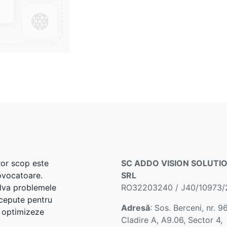
ror scop este
SC ADDO VISION SOLUTI
rovocatoare.
SRL
lva problemele
RO32203240 / J40/10973
ncepute pentru
Adresă
: Sos. Berceni, nr. 96
i optimizeze
Cladire A, A9.06, Sector 4,