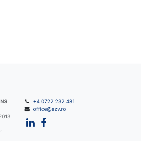
ONS
+4 0722 232 481
office@azv.ro
/2013
,